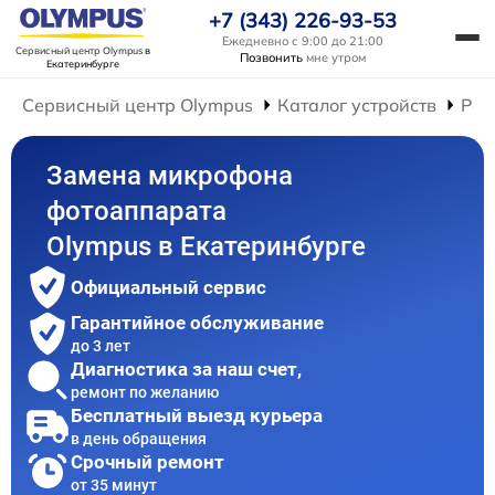
+7 (343) 226-93-53
Ежедневно с 9:00 до 21:00
Сервисный центр Olympus
в
Позвонить
мне утром
Екатеринбурге
Сервисный центр Olympus
Каталог устройств
Рем
Замена микрофона
фотоаппарата
Olympus в Екатеринбурге
Официальный сервис
Гарантийное обслуживание
до 3 лет
Диагностика за наш счет,
ремонт по желанию
Бесплатный выезд курьера
в день обращения
Срочный ремонт
от 35 минут