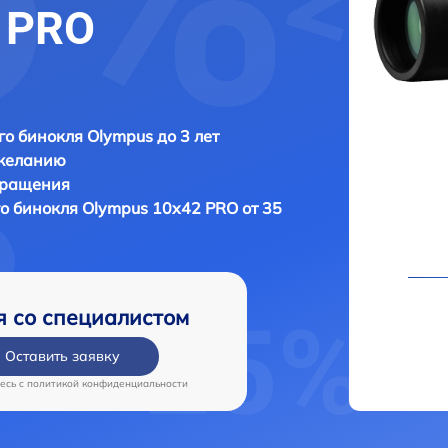
 PRO
о бинокля Olympus до 3 лет
 желанию
бращения
о бинокля
Olympus 10x42 PRO от 35
я со специалистом
Оставить заявку
есь c
политикой конфиденциальности